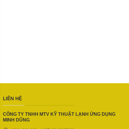
LIÊN HỆ
CÔNG TY TNHH MTV KỸ THUẬT LẠNH ỨNG DỤNG
MINH DŨNG