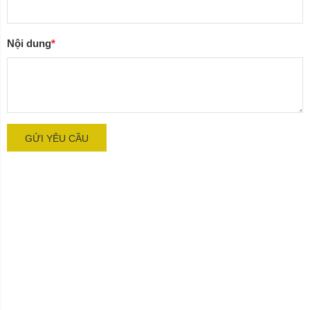
Nội dung
*
GỬI YÊU CẦU