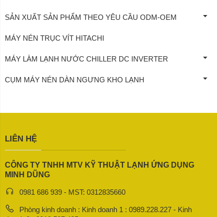
SẢN XUẤT SẢN PHẨM THEO YÊU CẦU ODM-OEM
MÁY NÉN TRỤC VÍT HITACHI
MÁY LÀM LẠNH NƯỚC CHILLER DC INVERTER
CỤM MÁY NÉN DÀN NGƯNG KHO LẠNH
LIÊN HỆ
CÔNG TY TNHH MTV KỸ THUẬT LẠNH ỨNG DỤNG
MINH DŨNG
0981 686 939 - MST: 0312835660
Phòng kinh doanh : Kinh doanh 1 : 0989.228.227 - Kinh