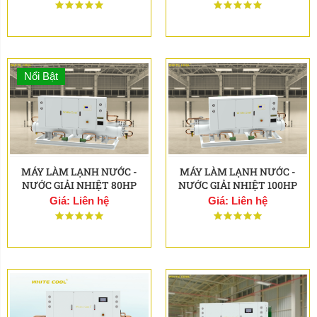
Nổi Bật
MÁY LÀM LẠNH NƯỚC -
MÁY LÀM LẠNH NƯỚC -
NƯỚC GIẢI NHIỆT 80HP
NƯỚC GIẢI NHIỆT 100HP
Giá: Liên hệ
Giá: Liên hệ