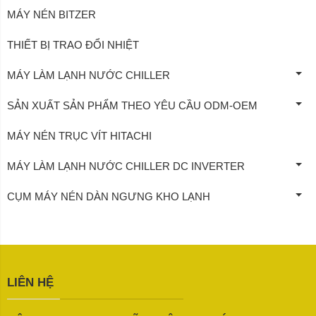
MÁY NÉN BITZER
THIẾT BỊ TRAO ĐỔI NHIỆT
MÁY LÀM LẠNH NƯỚC CHILLER
SẢN XUẤT SẢN PHẨM THEO YÊU CẦU ODM-OEM
MÁY NÉN TRỤC VÍT HITACHI
MÁY LÀM LẠNH NƯỚC CHILLER DC INVERTER
CỤM MÁY NÉN DÀN NGƯNG KHO LẠNH
LIÊN HỆ