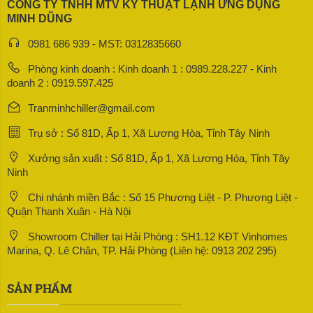
CÔNG TY TNHH MTV KỸ THUẬT LẠNH ỨNG DỤNG
MINH DŨNG
0981 686 939 - MST: 0312835660
Phòng kinh doanh : Kinh doanh 1 : 0989.228.227 - Kinh
doanh 2 : 0919.597.425
Tranminhchiller@gmail.com
Trụ sở : Số 81D, Ấp 1, Xã Lương Hòa, Tỉnh Tây Ninh
Xưởng sản xuất : Số 81D, Ấp 1, Xã Lương Hòa, Tỉnh Tây
Ninh
Chi nhánh miền Bắc : Số 15 Phương Liệt - P. Phương Liệt -
Quận Thanh Xuân - Hà Nội
Showroom Chiller tại Hải Phòng : SH1.12 KĐT Vinhomes
Marina, Q. Lê Chân, TP. Hải Phòng (Liên hệ: 0913 202 295)
SẢN PHẨM