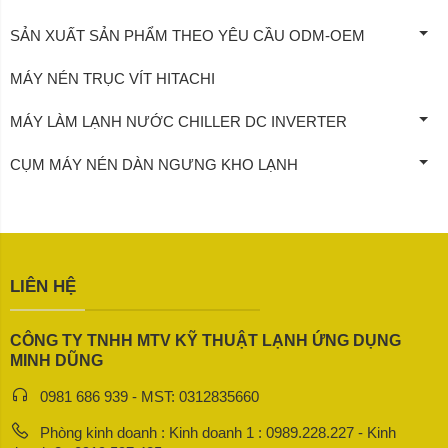
SẢN XUẤT SẢN PHẨM THEO YÊU CẦU ODM-OEM
MÁY NÉN TRỤC VÍT HITACHI
MÁY LÀM LẠNH NƯỚC CHILLER DC INVERTER
CỤM MÁY NÉN DÀN NGƯNG KHO LẠNH
LIÊN HỆ
CÔNG TY TNHH MTV KỸ THUẬT LẠNH ỨNG DỤNG
MINH DŨNG
0981 686 939 - MST: 0312835660
Phòng kinh doanh : Kinh doanh 1 : 0989.228.227 - Kinh