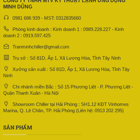
CÔNG TY TNHH MTV KỸ THUẬT LẠNH ỨNG DỤNG
MINH DŨNG
0981 686 939 - MST: 0312835660
Phòng kinh doanh : Kinh doanh 1 : 0989.228.227 - Kinh
doanh 2 : 0919.597.425
Tranminhchiller@gmail.com
Trụ sở : Số 81D, Ấp 1, Xã Lương Hòa, Tỉnh Tây Ninh
Xưởng sản xuất : Số 81D, Ấp 1, Xã Lương Hòa, Tỉnh Tây
Ninh
Chi nhánh miền Bắc : Số 15 Phương Liệt - P. Phương Liệt -
Quận Thanh Xuân - Hà Nội
Showroom Chiller tại Hải Phòng : SH1.12 KĐT Vinhomes
Marina, Q. Lê Chân, TP. Hải Phòng (Liên hệ: 0913 202 295)
SẢN PHẨM