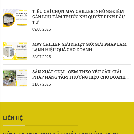
TIÊU CHÍ CHỌN MÁY CHILLER: NHỮNG ĐIỂM 
CẦN LƯU TÂM TRƯỚC KHI QUYẾT ĐỊNH ĐẦU 
TƯ
09/08/2025
MÁY CHILLER GIẢI NHIỆT GIÓ: GIẢI PHÁP LÀM 
LẠNH HIỆU QUẢ CHO DOANH ...
28/07/2025
SẢN XUẤT ODM - OEM THEO YÊU CẦU: GIẢI 
PHÁP NÂNG TẦM THƯƠNG HIỆU CHO DOANH ...
21/07/2025
LIÊN HỆ